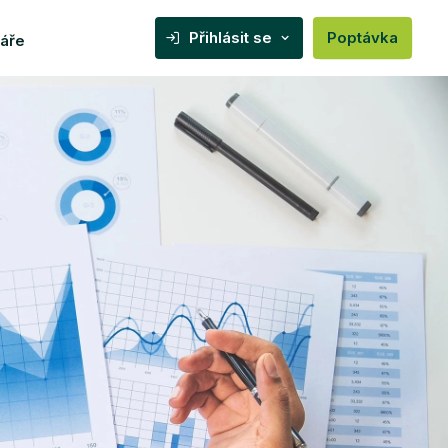
Přihlásit se
Poptávka
áře