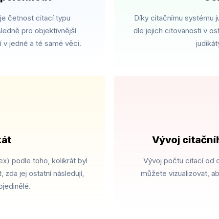
je četnost citací typu
Díky citačnímu systému j
ledně pro objektivnější
dle jejich citovanosti v 
í v jedné a té samé věci.
judikát
át​
Vývoj citační
x) podle toho, kolikrát byl
Vývoj počtu citací od 
 zda jej ostatní následují,
můžete vizualizovat, abys
jedinělé.