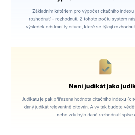
Základním kritériem pro výpočet citačního indexu 
rozhodnutí – rozhodnutí. Z tohoto počtu systém nás
výsledek odstraní ty citace, které se týkají rozhodnut
Není judikát jako judik
Judikátu je pak přiřazena hodnota citačního indexu (cite
daný judikát relevantně citován. A vy tak budete vědět,
nebo zda bylo dané rozhodnutí spíše o