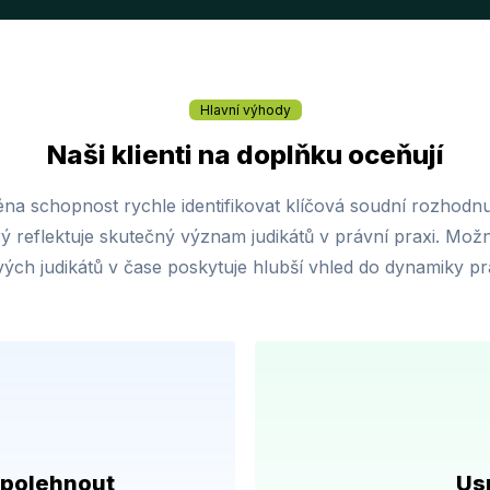
Hlavní výhody
Naši klienti na doplňku oceňují
ména schopnost rychle identifikovat klíčová soudní rozhodnu
rý reflektuje skutečný význam judikátů v právní praxi. Možn
livých judikátů v čase poskytuje hlubší vhled do dynamiky p
spolehnout​
Usn