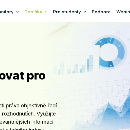
nitory
Doplňky
Pro studenty
Podpora
Webin
ovat pro
ti práva objektivně řadí
h rozhodnutích. Využijte
levantnějších informací.
t citačního indexu.