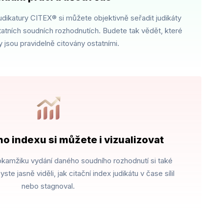
udikatury CITEX® si můžete objektivně seřadit judikáty
ostatních soudních rozhodnutích. Budete tak vědět, které
y jsou pravidelně citovány ostatními.
ho indexu si můžete i vizualizovat​
okamžiku vydání daného soudního rozhodnutí si také
te jasně viděli, jak citační index judikátu v čase sílil
nebo stagnoval.