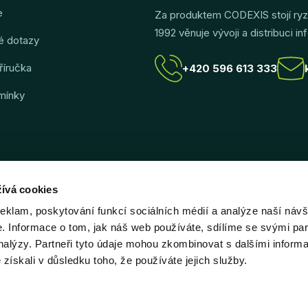
e
Za produktem CODEXIS stojí ry
1992 věnuje vývoji a distribuci 
é dotazy
říručka
+420 596 613 333
mínky
ívá cookies
reklam, poskytování funkcí sociálních médií a analýze naší návš
 Informace o tom, jak náš web používáte, sdílíme se svými par
analýzy. Partneři tyto údaje mohou zkombinovat s dalšími inform
é získali v důsledku toho, že používáte jejich služby.