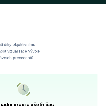
tí díky objektivnímu
ost vizualizace vývoje
rávních precedentů.
adní práci a ušetří čas