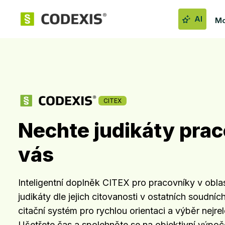
AI
Mo
CITEX
Nechte judikáty prac
vás
Inteligentní doplněk CITEX pro pracovníky v oblas
judikáty dle jejich citovanosti v ostatních soudníc
citační systém pro rychlou orientaci a výběr nejre
Ušetřete čas a spolehněte se na objektivní výpoče