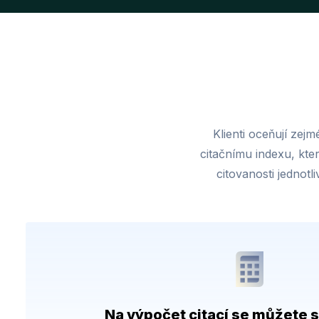
Klienti oceňují zej
citačnímu indexu, kte
citovanosti jednot
Na výpočet citací se můžete 