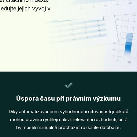
ledujte jejich vývoj v
Úspora času při právním výzkumu
Díky automatizovanému vyhodnocení citovanosti judikátů
mohou právníci rychleji nalézt relevantní rozhodnutí, aniž
by museli manuálně procházet rozsáhlé databáze.