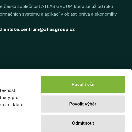
ze česká společnost ATLAS GROUP, která se už od roku
informačních systémů a aplikací v oblasti práva a ekonomiky.
klientske.centrum@atlasgroup.cz
Povolit vše
těvnosti
tnery pro
Povolit výběr
acemi, které
Odmítnout