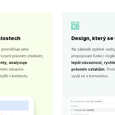
slostech
Design, který se 
a proměňuje jeho
Na základě zpětné vazby 
 rozumí právním otázkám,
propojování funkcí i log
nty, analyzuje
lepší návaznost, rychl
tním situacím.
právním vztahům
. Pro
mýšlí v kontextu.
vyvíjí se s komunitou.