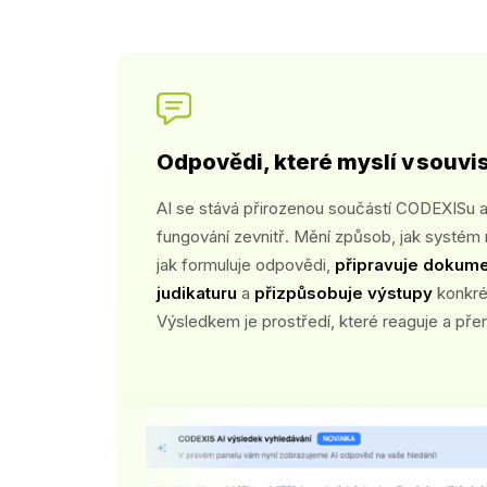
Odpovědi, které myslí v souvi
AI se stává přirozenou součástí CODEXISu 
fungování zevnitř. Mění způsob, jak systém
jak formuluje odpovědi,
připravuje dokume
judikaturu
a
přizpůsobuje výstupy
konkré
Výsledkem je prostředí, které reaguje a pře