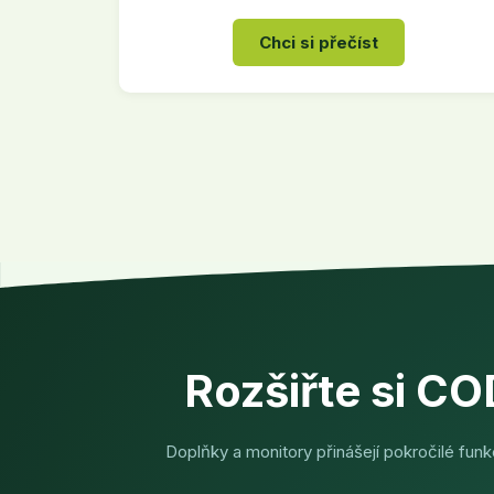
dojít k informacím.
Chci si přečíst
Rozšiřte si CO
Doplňky a monitory přinášejí pokročilé funkc