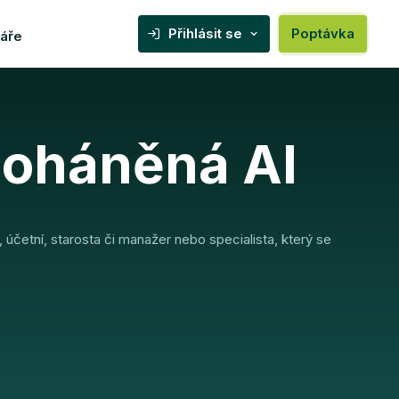
Přihlásit se
Poptávka
áře
oháněná AI
k, účetní, starosta či manažer nebo specialista, který se