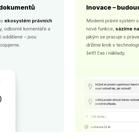
h dokumentů
Inovace – budou
to
ekosystém právních
Moderní právní systém s
ky, odborné komentáře a
nové funkce,
sázíme na
í oddělené – jsou
jakým se pracuje s právem
opojujeme.
držíme krok s technolog
šetří čas i náklady.