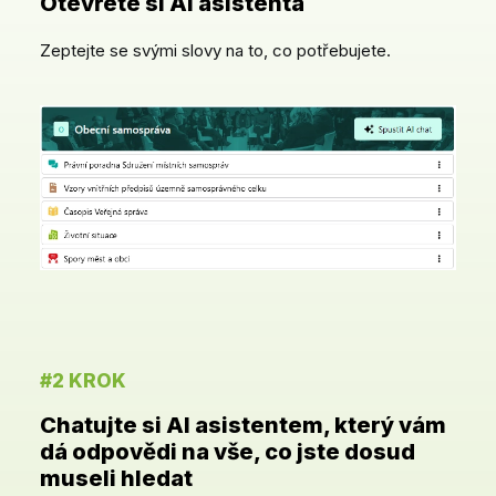
Otevřete si AI asistenta
Zeptejte se svými slovy na to, co potřebujete.
#2 KROK
Chatujte si AI asistentem, který vám
Tato webová stránka používá cookies
dá odpovědi na vše, co jste dosud
museli hledat
K personalizaci obsahu a reklam, poskytování funkcí