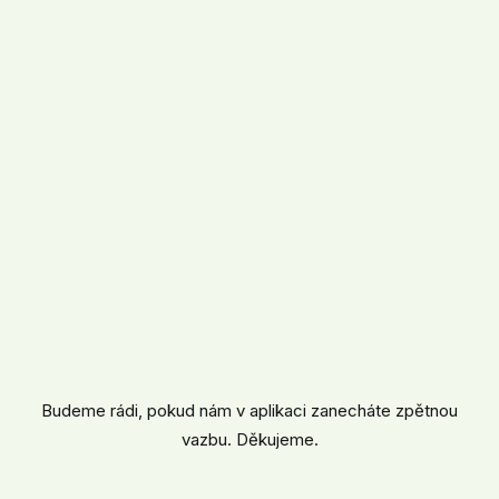
Potřebujete poradit s novou
funkcí?
Kontaktujte nás. My Vám vše rádi
vysvětlíme.
Klientske.centrum@atlasgroup.cz
tel.:
+
420
596 613 333
.
Budeme rádi, pokud nám v aplikaci zanecháte zpětnou
vazbu. Děkujeme.