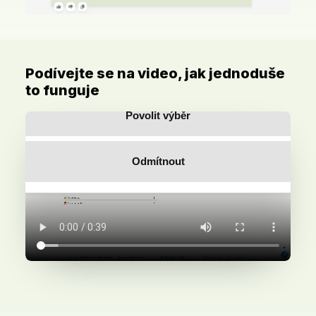
Zobrazit detaily
Povolit vše
Podívejte se na video, jak jednoduše
to funguje
Povolit výběr
Odmítnout