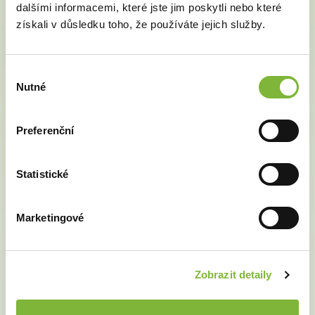
dalšími informacemi, které jste jim poskytli nebo které
získali v důsledku toho, že používáte jejich služby.
Výběr
Nutné
souhlasu
Preferenční
NOVINKA 4
Vylepšení legislativního alarmu
Statistické
Jednoduše nahrajete složku s vlastními soubory a ke
všem souborům si na jedno kliknutí můžete
Marketingové
automaticky přidat zákony, které za Vás bude hlídat
legislativní alarm.
Zobrazit detaily