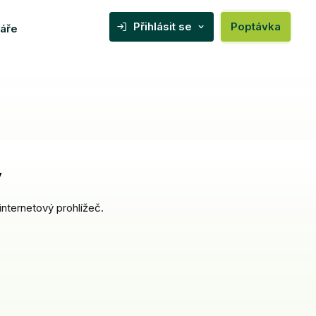
Přihlásit se
Poptávka
áře
y
internetový prohlížeč.