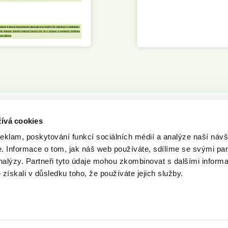
Potřebujete poradit s novými funkcemi?
ívá cookies
y Vám vše rádi vysvětlíme.
Klientske.centrum@atlasgroup.cz
tel.:
reklam, poskytování funkcí sociálních médií a analýze naší návš
 Informace o tom, jak náš web používáte, sdílíme se svými par
analýzy. Partneři tyto údaje mohou zkombinovat s dalšími inform
é získali v důsledku toho, že používáte jejich služby.
eme rádi, pokud nám v aplikaci zanecháte zpětnou vazbu. Děkuj