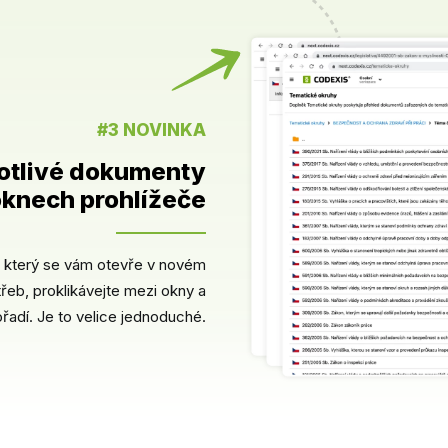
#3 NOVINKA
notlivé dokumenty
knech prohlížeče
t, který se vám otevře v novém
řeb, proklikávejte mezi okny a
ořadí. Je to velice jednoduché.