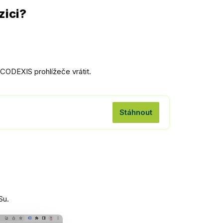
zici?
CODEXIS prohlížeče vrátit.
Stáhnout
Su.