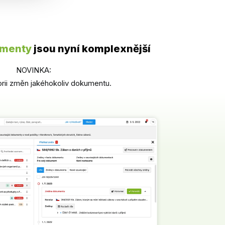
umenty
jsou nyní komplexnější
NOVINKA:
torii změn jakéhokoliv dokumentu.