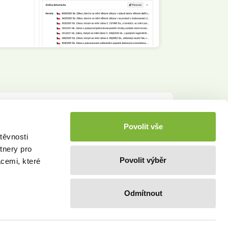
Povolit vše
+
420 596 613 333
.
těvnosti
tnery pro
Povolit výběr
acemi, které
Odmítnout
eme.