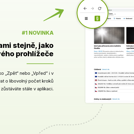
#1 NOVINKA
mi stejně, jako
ového prohlížeče
ko „Zpět“ nebo „Vpřed“ i v
t o libovolný počet kroků
zůstáváte stále v aplikaci.