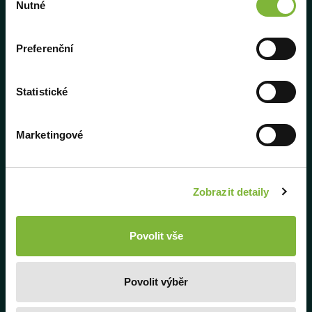
Nutné
Monitory
souhlasu
Pro studenty
Preferenční
Školení a webináře
CODEXIS AI 2.0
Statistické
Kontakt
Marketingové
Podpora
Zobrazit detaily
Dokumentace
Často kladené dotazy
Povolit vše
Uživatelská příručka
Povolit výběr
Licenční podmínky