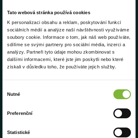
Navigace
Tato webová stránka používá cookies
K personalizaci obsahu a reklam, poskytování funkcí
O aplikaci
sociálních médií a analýze naší návštěvnosti využíváme
Doplňky
soubory cookie. Informace o tom, jak náš web používáte,
sdílíme se svými partnery pro sociální média, inzerci a
Monitory
analýzy. Partneři tyto údaje mohou zkombinovat s
dalšími informacemi, které jste jim poskytli nebo které
Pro studenty
získali v důsledku toho, že používáte jejich služby.
Školení a webináře
CODEXIS AI 2.0
Výběr
Nutné
souhlasu
Kontakt
Preferenční
Podpora
Statistické
Dokumentace