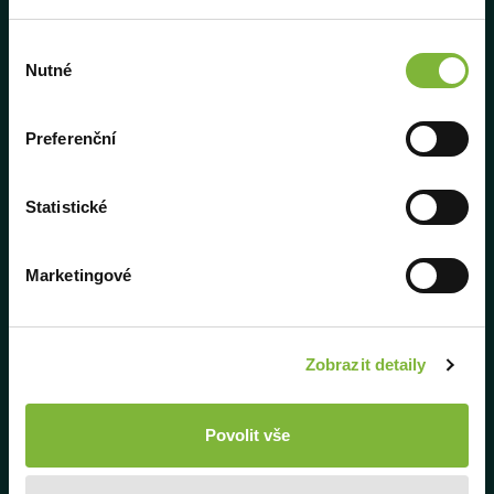
O aplikaci
Výběr
Nutné
souhlasu
Doplňky
Monitory
Preferenční
Pro studenty
Statistické
Školení a webináře
CODEXIS AI 2.0
Marketingové
Kontakt
Zobrazit detaily
Podpora
Povolit vše
Dokumentace