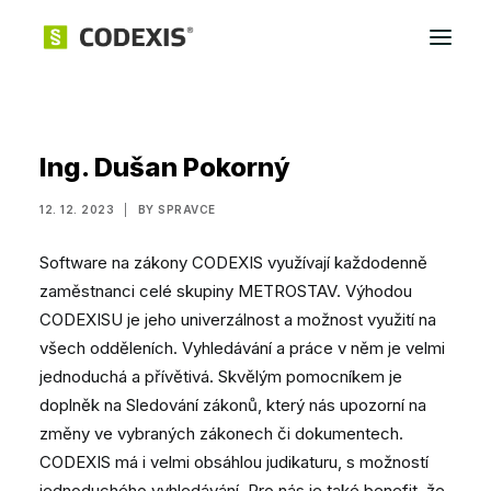
Přihlásit
Ing. Dušan Pokorný
12. 12. 2023
|
BY
SPRAVCE
Software na zákony CODEXIS využívají každodenně
zaměstnanci celé skupiny METROSTAV. Výhodou
CODEXISU je jeho univerzálnost a možnost využití na
všech odděleních. Vyhledávání a práce v něm je velmi
jednoduchá a přívětivá. Skvělým pomocníkem je
doplněk na Sledování zákonů, který nás upozorní na
změny ve vybraných zákonech či dokumentech.
CODEXIS má i velmi obsáhlou judikaturu, s možností
jednoduchého vyhledávání. Pro nás je také benefit, že